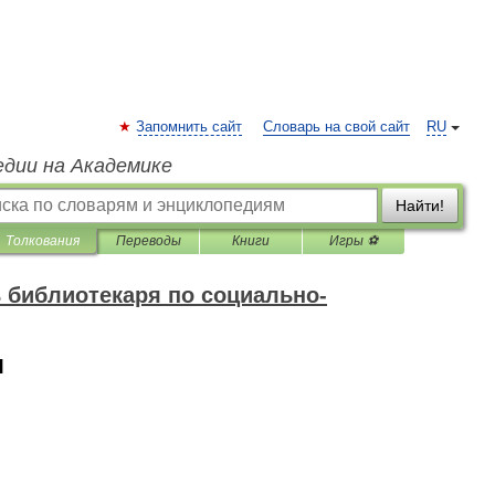
Запомнить сайт
Словарь на свой сайт
RU
едии на Академике
Найти!
Толкования
Переводы
Книги
Игры ⚽
 библиотекаря по социально-
я