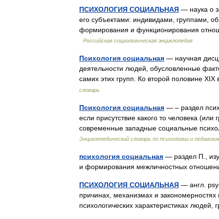
ПСИХОЛОГИЯ СОЦИАЛЬНАЯ
— наука о з
его субъектами: индивидами, группами, о
формирования и функционирования отнош
Российская социологическая энциклопедия
Психология социальная
— научная дисц
деятельности людей, обусловленные фактом
самих этих групп. Ко второй половине XI
словарь
Психология социальная
— – раздел псих
если присутствие какого то человека (ил
современные западные социальные псих
Энциклопедический словарь по психологии и педагоги
психология социальная
— раздел П., из
и формирования межличностных отнош
ПСИХОЛОГИЯ СОЦИАЛЬНАЯ
— англ. psyc
причинах, механизмах и закономерностях 
психологических характеристиках людей,