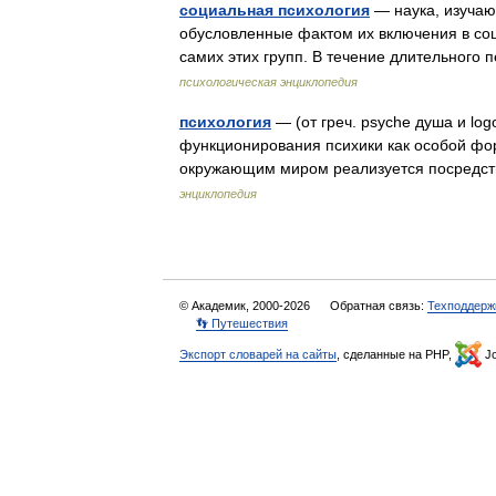
социальная психология
— наука, изучаю
обусловленные фактом их включения в соц
самих этих групп. В течение длительног
психологическая энциклопедия
психология
— (от греч. psyche душа и log
функционирования психики как особой фо
окружающим миром реализуется посредс
энциклопедия
© Академик, 2000-2026
Обратная связь:
Техподдерж
👣 Путешествия
Экспорт словарей на сайты
, сделанные на PHP,
Jo