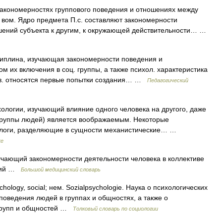
акономерностях группового поведения и отношениях между
б вом. Ядро предмета П.с. составляют закономерности
ений субъекта к другим, к окружающей действительности… …
иплина, изучающая закономерности поведения и
 их включения в соц. группы, а также психол. характеристика
X в. относятся первые попытки создания… …
Педагогический
ологии, изучающий влияние одного человека на другого, даже
и группы людей) является воображаемым. Некоторые
ологи, разделяющие в сущности механистические… …
ке
учающий закономерности деятельности человека в коллективе
ений …
Большой медицинский словарь
hology, social; нем. Sozialpsychologie. Наука о психологических
поведения людей в группах и общностях, а также о
 групп и общностей …
Толковый словарь по социологии