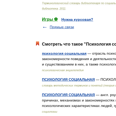
Терминологический
словарь
библиотекаря
по
социаль
библиотека
.
2011
.
Игры ⚽
Нужна курсовая?
Прямые связи
Смотреть что такое "Психология с
психология социальная
— отрасль психо
закономерности поведения и деятельност
и существованием в них, а также психоло
психологическая энциклопедия
ПСИХОЛОГИЯ СОЦИАЛЬНАЯ
— ПСИХОЛО
словарь методических терминов и понятий (теория и
ПСИХОЛОГИЯ СОЦИАЛЬНАЯ
— англ. psyc
причинах, механизмах и закономерностях 
психологических характеристиках людей,
социологии