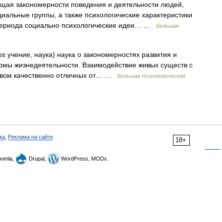
щая закономерности поведения и деятельности людей,
иальные группы, а также психологические характеристики
о периода социально психологические идеи… …
Большая
os учение, наука) наука о закономерностях развития и
рмы жизнедеятельности. Взаимодействие живых существ с
твом качественно отличных от… …
Большая психологическая
ка
,
Реклама на сайте
18+
omla,
Drupal,
WordPress, MODx.