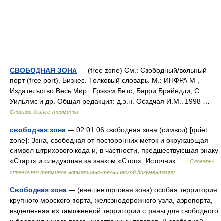
СВОБОДНАЯ ЗОНА
— (free zone) См.: Свободный/вольный
порт (free port). Бизнес. Толковый словарь. М.: ИНФРА М ,
Издательство Весь Мир . Грэхэм Бетс, Барри Брайндли, С.
Уильямс и др. Общая редакция: д.э.н. Осадчая И.М.. 1998 …
Словарь бизнес-терминов
свободная зона
— 02.01.06 свободная зона (символ) [quiet
zone]: Зона, свободная от посторонних меток и окружающая
символ штрихового кода и, в частности, предшествующая знаку
«Старт» и следующая за знаком «Стоп». Источник …
Словарь-
справочник терминов нормативно-технической документации
Свободная зона
— (внешнеторговая зона) особая территория
крупного морского порта, железнодорожного узла, аэропорта,
выделенная из таможенной территории страны для свободного