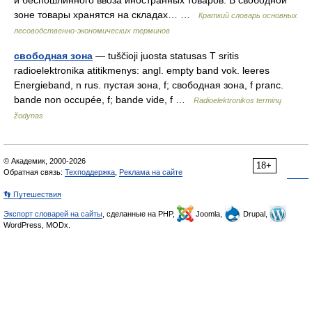
и беспошлинного ввоза иностранных товаров. В свободной
зоне товары хранятся на складах… …
Краткий словарь основных
лесоводственно-экономических терминов
свободная зона
— tuščioji juosta statusas T sritis
radioelektronika atitikmenys: angl. empty band vok. leeres
Energieband, n rus. пустая зона, f; свободная зона, f pranc.
bande non occupée, f; bande vide, f …
Radioelektronikos terminų
žodynas
© Академик, 2000-2026
18+
Обратная связь:
Техподдержка
,
Реклама на сайте
👣 Путешествия
Экспорт словарей на сайты
, сделанные на PHP,
Joomla,
Drupal,
WordPress, MODx.