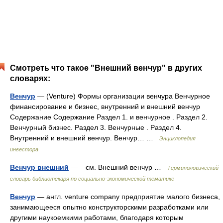
Смотреть что такое "Внешний венчур" в других
словарях:
Венчур
— (Venture) Формы организации венчура Венчурное
финансирование и бизнес, внутренний и внешний венчур
Содержание Содержание Раздел 1. и венчурное . Раздел 2.
Венчурный бизнес. Раздел 3. Венчурные . Раздел 4.
Внутренний и внешний венчур. Венчур… …
Энциклопедия
инвестора
Венчур внешний
— см. Внешний венчур …
Терминологический
словарь библиотекаря по социально-экономической тематике
Венчур
— англ. venture company предприятие малого бизнеса,
занимающееся опытно конструкторскими разработками или
другими наукоемкими работами, благодаря которым