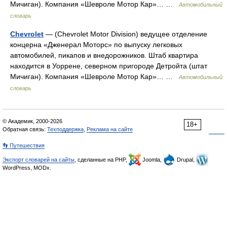
Мичиган). Компания «Шевроле Мотор Кар»… …
Автомобильный
словарь
Chevrolet
— (Chevrolet Motor Division) ведущее отделение
концерна «Дженерал Моторс» по выпуску легковых
автомобилей, пикапов и внедорожников. Штаб квартира
находится в Уоррене, северном пригороде Детройта (штат
Мичиган). Компания «Шевроле Мотор Кар»… …
Автомобильный
словарь
© Академик, 2000-2026
18+
Обратная связь:
Техподдержка
,
Реклама на сайте
👣 Путешествия
Экспорт словарей на сайты
, сделанные на PHP,
Joomla,
Drupal,
WordPress, MODx.