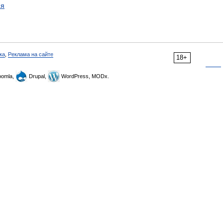
ия
ка
,
Реклама на сайте
18+
omla,
Drupal,
WordPress, MODx.