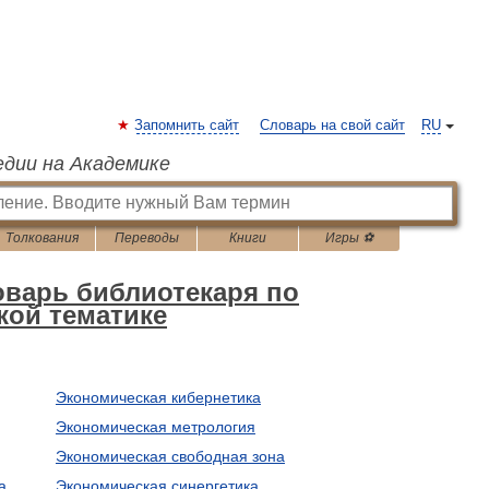
Запомнить сайт
Словарь на свой сайт
RU
едии на Академике
Толкования
Переводы
Книги
Игры ⚽
оварь библиотекаря по
кой тематике
Экономическая кибернетика
Экономическая метрология
Экономическая свободная зона
а
Экономическая синергетика