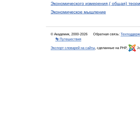
Экономического измерения,( общая) теор
Экономическое мышление
© Академик, 2000-2026
Обратная связь:
Техподдерж
👣 Путешествия
Экспорт словарей на сайты
, сделанные на PHP,
Jo