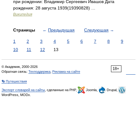
при рождении: Владимир Сергеевич Ивашов Дата
рождения: 28 августа 1939(19390828) …
Википедия
Страницы
←
Предыдущая
Следующая
→
1
2
3
4
5
6
7
8
9
10
11
12
13
© Академик, 2000-2026
18+
Обратная связь:
Техподдержка
,
Реклама на сайте
👣 Путешествия
Экспорт словарей на сайты
, сделанные на PHP,
Joomla,
Drupal,
WordPress, MODx.