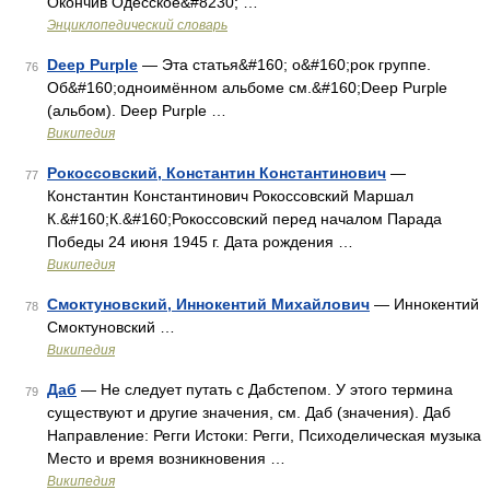
Окончив Одесское&#8230; …
Энциклопедический словарь
Deep Purple
— Эта статья&#160; о&#160;рок группе.
76
Об&#160;одноимённом альбоме см.&#160;Deep Purple
(альбом). Deep Purple …
Википедия
Рокоссовский, Константин Константинович
—
77
Константин Константинович Рокоссовский Маршал
К.&#160;К.&#160;Рокоссовский перед началом Парада
Победы 24 июня 1945 г. Дата рождения …
Википедия
Смоктуновский, Иннокентий Михайлович
— Иннокентий
78
Смоктуновский …
Википедия
Даб
— Не следует путать с Дабстепом. У этого термина
79
существуют и другие значения, см. Даб (значения). Даб
Направление: Регги Истоки: Регги, Психоделическая музыка
Место и время возникновения …
Википедия