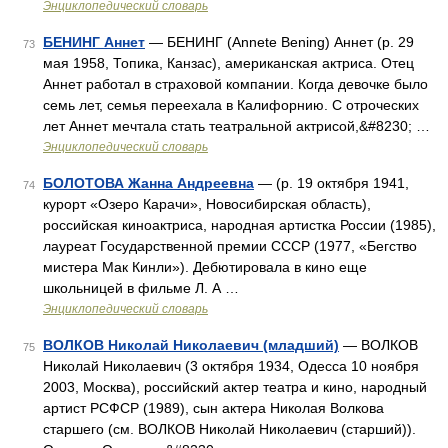
Энциклопедический словарь
БЕНИНГ Аннет
— БЕНИНГ (Annete Bening) Аннет (р. 29
73
мая 1958, Топика, Канзас), американская актриса. Отец
Аннет работал в страховой компании. Когда девочке было
семь лет, семья переехала в Калифорнию. С отроческих
лет Аннет мечтала стать театральной актрисой,&#8230; …
Энциклопедический словарь
БОЛОТОВА Жанна Андреевна
— (р. 19 октября 1941,
74
курорт «Озеро Карачи», Новосибирская область),
российская киноактриса, народная артистка России (1985),
лауреат Государственной премии СССР (1977, «Бегство
мистера Мак Кинли»). Дебютировала в кино еще
школьницей в фильме Л. А …
Энциклопедический словарь
ВОЛКОВ Николай Николаевич (младший)
— ВОЛКОВ
75
Николай Николаевич (3 октября 1934, Одесса 10 ноября
2003, Москва), российский актер театра и кино, народный
артист РСФСР (1989), сын актера Николая Волкова
старшего (см. ВОЛКОВ Николай Николаевич (старший)).