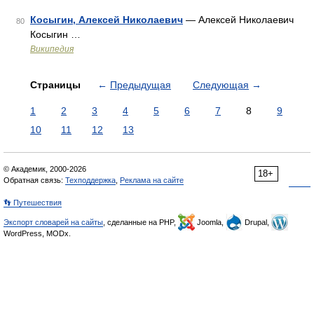
Косыгин, Алексей Николаевич
— Алексей Николаевич
80
Косыгин …
Википедия
Страницы
←
Предыдущая
Следующая
→
1
2
3
4
5
6
7
8
9
10
11
12
13
© Академик, 2000-2026
18+
Обратная связь:
Техподдержка
,
Реклама на сайте
👣 Путешествия
Экспорт словарей на сайты
, сделанные на PHP,
Joomla,
Drupal,
WordPress, MODx.