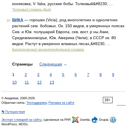
коняковка; V. faba, русские бобы. Толковый&#8230; …
Толковый словарь Даля
ВИКА
— горошек (Vicia), род многолетних и однолетних
10
растений сем. бобовых. Ок. 150 видов, в умеренных поясах
Сев. и Юж. полушарий Европа, сев. вост. р ны Азии,
Средиземноморье, Юж. Америка (Чили); в СССР ок. 80
видов. Растут в умеренно влажных лесах,&#8230; …
Биологический энциклопедический словарь
Страницы
Следующая
→
1
2
3
4
5
6
7
8
9
10
11
12
13
© Академик, 2000-2026
18+
Обратная связь:
Техподдержка
,
Реклама на сайте
👣 Путешествия
Экспорт словарей на сайты
, сделанные на PHP,
Joomla,
Drupal,
WordPress, MODx.