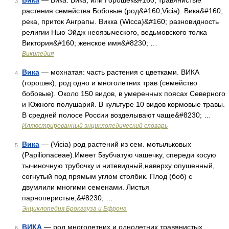
Вика
— Вика: Вика, или Горошек&#160; травянистые
3
растения семейства Бобовые (род&#160;Vicia). Вика&#160;
река, приток Анграпы. Викка (Wicca)&#160; разновидность
религии Нью Эйдж неоязыческого, ведьмовского толка
Виктория&#160; женское имя&#8230; …
Википедия
Вика
— мохнатая: часть растения с цветками. ВИКА
4
(горошек), род одно и многолетних трав (семейство
бобовые). Около 150 видов, в умеренных поясах Северного
и Южного полушарий. В культуре 10 видов кормовые травы.
В средней полосе России возделывают чаще&#8230; …
Иллюстрированный энциклопедический словарь
Вика
— (Vicia) род растений из сем. мотыльковых
5
(Papilionaceae).Имеет 5зубчатую чашечку, спереди косую
тычиночную трубочку и нитевидный,наверху опушенный,
согнутый под прямым углом столбик. Плод (боб) с
двумяили многими семенами. Листья
парноперистые,&#8230; …
Энциклопедия Брокгауза и Ефрона
ВИКА
— род многолетних и однолетних травянистых
6