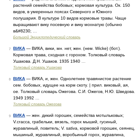
растений семейства бобовых; кормовая культура. Ок. 150
видов, в умеренных поясах Северного и Южного
полушария. В культуре 10 видов кормовые травы. Чаще
выращивают вику посевную и вику мохнатую (обычно
в&#8230; …
Большой Энциклопедический словарь
ВИКА
— ВИКА, вики, мн. нет, жен. (нем. Wicke) (бот.).
7
Кормовая трава, сходная с горохом. Толковый словарь
Ушакова. Д.Н. Ушаков. 1935 1940 …
Толковый словарь Ушакова
ВИКА
— ВИКА, и, жен. Однолетнее травянистое растение
8
сем. бобовых, идущее на корм скоту. | прил. виковый, ая,
ое. Толковый словарь Ожегова. С.И. Ожегов, Н.Ю. Шведова.
1949 1992 …
Толковый словарь Ожегова
ВИКА
— жен. дикий горошек, семейства мотыльковых;
9
V.cracca, грабельки, вязель, горох мыший, гусиный,
журавлиный, повитель; V. sativa, кормовой горошек, сеянец,
мышиный, журавлиный, воробьиный горох, журавлина,