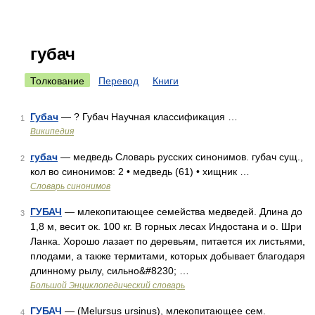
губач
Толкование
Перевод
Книги
Губач
— ? Губач Научная классификация …
1
Википедия
губач
— медведь Словарь русских синонимов. губач сущ.,
2
кол во синонимов: 2 • медведь (61) • хищник …
Словарь синонимов
ГУБАЧ
— млекопитающее семейства медведей. Длина до
3
1,8 м, весит ок. 100 кг. В горных лесах Индостана и о. Шри
Ланка. Хорошо лазает по деревьям, питается их листьями,
плодами, а также термитами, которых добывает благодаря
длинному рылу, сильно&#8230; …
Большой Энциклопедический словарь
ГУБАЧ
— (Melursus ursinus), млекопитающее сем.
4