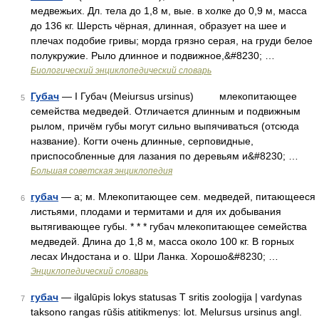
медвежьих. Дл. тела до 1,8 м, вые. в холке до 0,9 м, масса
до 136 кг. Шерсть чёрная, длинная, образует на шее и
плечах подобие гривы; морда грязно серая, на груди белое
полукружие. Рыло длинное и подвижное,&#8230; …
Биологический энциклопедический словарь
Губач
— I Губач (Meiursus ursinus) млекопитающее
5
семейства медведей. Отличается длинным и подвижным
рылом, причём губы могут сильно выпячиваться (отсюда
название). Когти очень длинные, серповидные,
приспособленные для лазания по деревьям и&#8230; …
Большая советская энциклопедия
губач
— а; м. Млекопитающее сем. медведей, питающееся
6
листьями, плодами и термитами и для их добывания
вытягивающее губы. * * * губач млекопитающее семейства
медведей. Длина до 1,8 м, масса около 100 кг. В горных
лесах Индостана и о. Шри Ланка. Хорошо&#8230; …
Энциклопедический словарь
губач
— ilgalūpis lokys statusas T sritis zoologija | vardynas
7
taksono rangas rūšis atitikmenys: lot. Melursus ursinus angl.