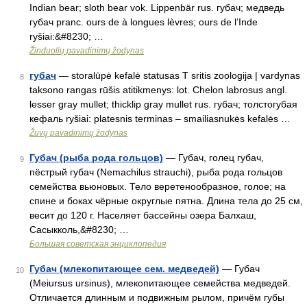
Indian bear; sloth bear vok. Lippenbär rus. губач; медведь
губач pranc. ours de à longues lèvres; ours de l’Inde
ryšiai:&#8230; …
Žinduolių pavadinimų žodynas
губач
— storalūpė kefalė statusas T sritis zoologija | vardynas
8
taksono rangas rūšis atitikmenys: lot. Chelon labrosus angl.
lesser gray mullet; thicklip gray mullet rus. губач; толстогубая
кефаль ryšiai: platesnis terminas – smailiasnukės kefalės …
Žuvų pavadinimų žodynas
Губач (рыба рода гольцов)
— Губач, голец губач,
9
пёстрый губач (Nemachilus strauchi), рыба рода гольцов
семейства вьюновых. Тело веретенообразное, голое; на
спине и боках чёрные округлые пятна. Длина тела до 25 см,
весит до 120 г. Населяет бассейны озера Балхаш,
Сасыкколь,&#8230; …
Большая советская энциклопедия
Губач (млекопитающее сем. медведей)
— Губач
10
(Meiursus ursinus), млекопитающее семейства медведей.
Отличается длинным и подвижным рылом, причём губы