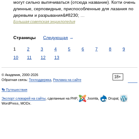
могут сильно выпячиваться (отсюда название). Когти очень
длинные, серповидные, приспособленные для лазания по
деревьям и разрывания&#8230; …
Большая советская энциклопедия
Страницы
Следующая
→
1
2
3
4
5
6
7
8
9
10
11
12
13
© Академик, 2000-2026
18+
Обратная связь:
Техподдержка
,
Реклама на сайте
👣 Путешествия
Экспорт словарей на сайты
, сделанные на PHP,
Joomla,
Drupal,
WordPress, MODx.