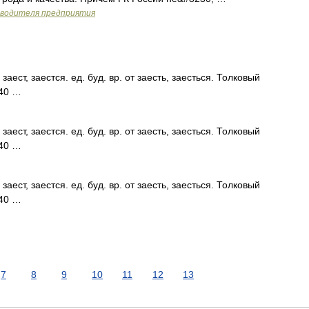
оводителя предприятия
ест, заестся. ед. буд. вр. от заесть, заесться. Толковый
940 …
ест, заестся. ед. буд. вр. от заесть, заесться. Толковый
940 …
ест, заестся. ед. буд. вр. от заесть, заесться. Толковый
940 …
7
8
9
10
11
12
13