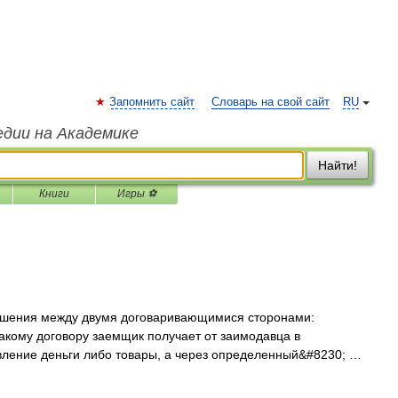
Запомнить сайт
Словарь на свой сайт
RU
едии на Академике
Найти!
Книги
Игры ⚽
лашения между двумя договаривающимися сторонами:
акому договору заемщик получает от заимодавца в
вление деньги либо товары, а через определенный&#8230; …