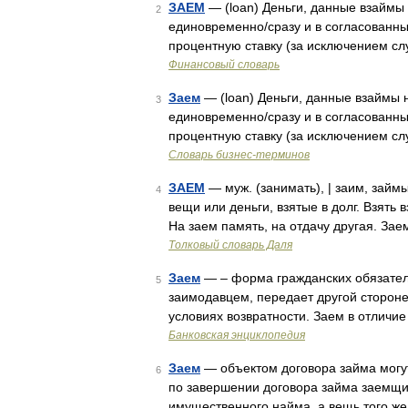
ЗАЕМ
— (loan) Деньги, данные взаймы 
2
единовременно/сразу и в согласованны
процентную ставку (за исключением с
Финансовый словарь
Заем
— (loan) Деньги, данные взаймы н
3
единовременно/сразу и в согласованны
процентную ставку (за исключением с
Словарь бизнес-терминов
ЗАЕМ
— муж. (занимать), | заим, займы
4
вещи или деньги, взятые в долг. Взять 
На заем память, на отдачу другая. Зае
Толковый словарь Даля
Заем
— – форма гражданских обязател
5
заимодавцем, передает другой стороне
условиях возвратности. Заем в отличие
Банковская энциклопедия
Заем
— объектом договора займа могу
6
по завершении договора займа заемщик
имущественного найма, а вещь того же