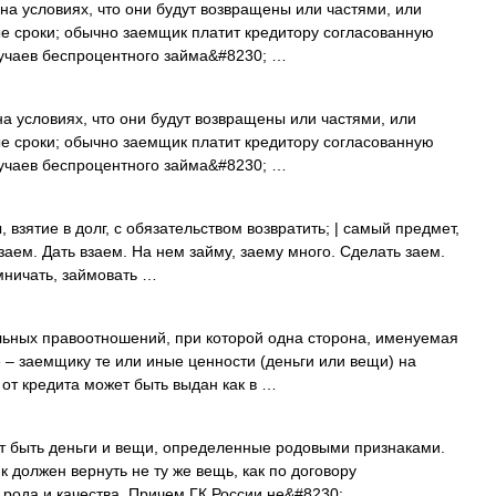
на условиях, что они будут возвращены или частями, или
е сроки; обычно заемщик платит кредитору согласованную
лучаев беспроцентного займа&#8230; …
а условиях, что они будут возвращены или частями, или
е сроки; обычно заемщик платит кредитору согласованную
лучаев беспроцентного займа&#8230; …
, взятие в долг, с обязательством возвратить; | самый предмет,
взаем. Дать взаем. На нем займу, заему много. Сделать заем.
мничать, займовать …
ьных правоотношений, при которой одна сторона, именуемая
 – заемщику те или иные ценности (деньги или вещи) на
 от кредита может быть выдан как в …
т быть деньги и вещи, определенные родовыми признаками.
 должен вернуть не ту же вещь, как по договору
 рода и качества. Причем ГК России не&#8230; …