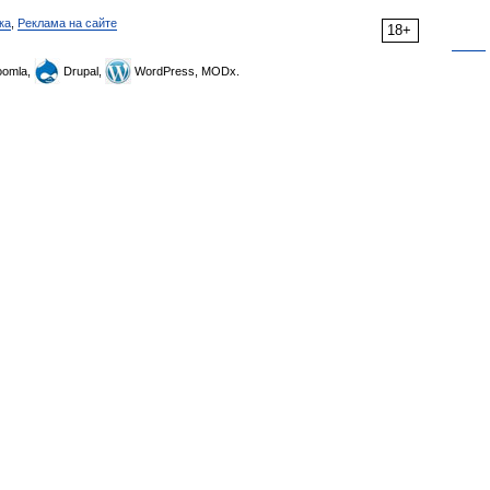
ка
,
Реклама на сайте
18+
omla,
Drupal,
WordPress, MODx.