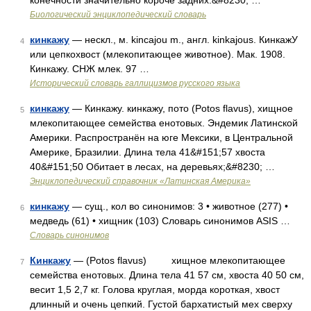
конечности значительно короче задних.&#8230; …
Биологический энциклопедический словарь
кинкажу
— нескл., м. kincajou m., англ. kinkajous. КинкажУ
4
или цепкохвост (млекопитающее животное). Мак. 1908.
Кинкажу. СНЖ млек. 97 …
Исторический словарь галлицизмов русского языка
кинкажу
— Кинкажу. кинкажу, пото (Potos flavus), хищное
5
млекопитающее семейства енотовых. Эндемик Латинской
Америки. Распространён на юге Мексики, в Центральной
Америке, Бразилии. Длина тела 41&#151;57 хвоста
40&#151;50 Обитает в лесах, на деревьях;&#8230; …
Энциклопедический справочник «Латинская Америка»
кинкажу
— сущ., кол во синонимов: 3 • животное (277) •
6
медведь (61) • хищник (103) Словарь синонимов ASIS …
Словарь синонимов
Кинкажу
— (Potos flavus) хищное млекопитающее
7
семейства енотовых. Длина тела 41 57 см, хвоста 40 50 см,
весит 1,5 2,7 кг. Голова круглая, морда короткая, хвост
длинный и очень цепкий. Густой бархатистый мех сверху