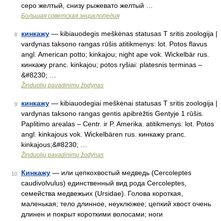
серо желтый, снизу рыжевато желтый …
Большая советская энциклопедия
кинкажу
— kibiauodegis meškėnas statusas T sritis zoologija |
8
vardynas taksono rangas rūšis atitikmenys: lot. Potos flavus
angl. American potto; kinkajou; night ape vok. Wickelbär rus.
кинкажу pranc. kinkajou; potos ryšiai: platesnis terminas –
&#8230; …
Žinduolių pavadinimų žodynas
кинкажу
— kibiauodegiai meškėnai statusas T sritis zoologija |
9
vardynas taksono rangas gentis apibrėžtis Gentyje 1 rūšis.
Paplitimo arealas – Centr. ir P. Amerika. atitikmenys: lot. Potos
angl. kinkajous vok. Wickelbären rus. кинкажу pranc.
kinkajous;&#8230; …
Žinduolių pavadinimų žodynas
Кинкажу
— или цепкохвостый медведь (Cercoleptes
10
caudivolvulus) единственный вид рода Cercoleptes,
семейства медвежьих (Ursidae). Голова короткая,
маленькая; тело длинное, неуклюжее; цепкий хвост очень
длинен и покрыт короткими волосами; ноги