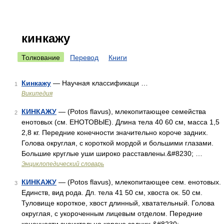
кинкажу
Толкование
Перевод
Книги
Кинкажу
— Научная классификаци …
1
Википедия
КИНКАЖУ
— (Potos flavus), млекопитающее семейства
2
енотовых (см. ЕНОТОВЫЕ). Длина тела 40 60 см, масса 1,5
2,8 кг. Передние конечности значительно короче задних.
Голова округлая, с короткой мордой и большими глазами.
Большие круглые уши широко расставлены.&#8230; …
Энциклопедический словарь
КИНКАЖУ
— (Potos flavus), млекопитающее сем. енотовых.
3
Единств, вид рода. Дл. тела 41 50 см, хвоста ок. 50 см.
Туловище короткое, хвост длинный, хватательный. Голова
округлая, с укороченным лицевым отделом. Передние