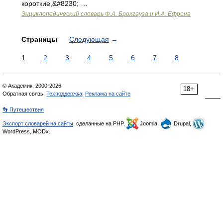
короткие,&#8230; …
Энциклопедический словарь Ф.А. Брокгауза и И.А. Ефрона
Страницы
Следующая
→
1
2
3
4
5
6
7
8
© Академик, 2000-2026
18+
Обратная связь:
Техподдержка
,
Реклама на сайте
👣 Путешествия
Экспорт словарей на сайты
, сделанные на PHP,
Joomla,
Drupal,
WordPress, MODx.