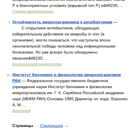
Р. в благоприятных условиях (взрывной тип Р.) и&#8230; …
Словарь микробиологии
Устойчивость микроорганизмов к антибиотикам
—
9
С открытием антибиотиков, обладающих
избирательным действием на микробы in vivo (в
организме), могло показаться, что наступила эпоха
окончательной победы человека над инфекционными
болезнями. Но уже вскоре было обнаружено
явление&#8230; …
Биологическая энциклопедия
Институт биохимии и физиологии микроорганизмов
10
РАН
— Федеральное государственное бюджетное
учреждение науки Институт биохимии и физиологии
микроорганизмов им. Г. К. Скрябина Российской академии
наук (ИБФМ РАН) Основан 1965 Директор чл. корр. Боронин
А. М …
Википедия
Страницы
Следующая
→