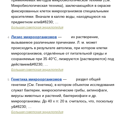
применяемых методов микробиологической техники (См.
Микробиологическая техника), заключающийся в окраске
фиксированных клеток микроорганизмов специальными
красителями. Вначале в каплю воды, находящуюся на
предметном или&#8230; …
Большая советская энциклопедия
Лизис микроорганизмов
— их растворение,
4
вызываемое различными причинами. Л. м. может
происходить в результате автолиза, при котором клетки
микроорганизмов, отделённые от питательной среды и
сохраняемые при 35 40°С, лизируются (растворяются) под
действием&#8230; …
Большая советская энциклопедия
Генетика микроорганизмов
— раздел общей
5
генетики (См. Генетика), в котором объектом исследования
служат бактерии, микроскопические грибы, актинофаги,
вирусы животных и растений, бактериофаги и др.
микроорганизмы. До 40 х гг. 20 в. считалось, что, поскольку
у&#8230; …
Большая советская энциклопедия