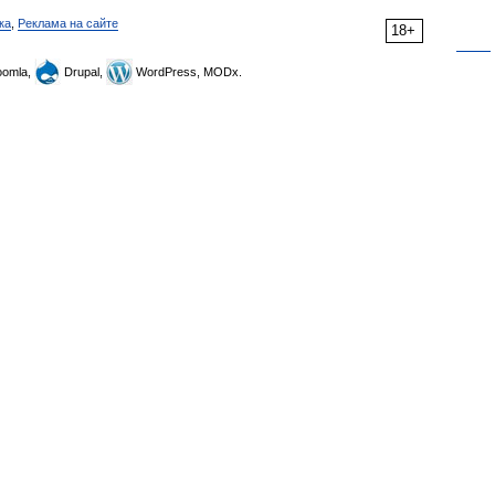
ка
,
Реклама на сайте
18+
omla,
Drupal,
WordPress, MODx.