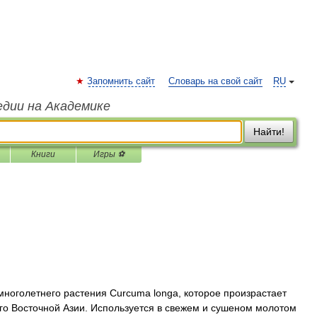
Запомнить сайт
Словарь на свой сайт
RU
едии на Академике
Найти!
Книги
Игры ⚽
оголетнего растения Curcuma longa, которое произрастает
о Восточной Азии. Используется в свежем и сушеном молотом