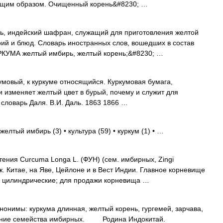
ющим образом. Очищенный корень&#8230; …
рь, индейский шафран, служащий для приготовления желтой
ий и блюд. Словарь иностранных слов, вошедших в состав
КУРКУМА желтый имбирь, желтый корень;&#8230; …
мовый, к куркуме относящийся. Куркумовая бумага,
 изменяет желтый цвет в бурый, почему и служит для
 словарь Даля. В.И. Даль. 1863 1866 …
желтый имбирь (3) • культура (59) • куркум (1) • …
ния Curcuma Longa L. (ФУН) (сем. имбирных, Zingi
ж. Китае, на Яве, Цейлоне и в Вест Индии. Главное корневище
го цилиндрические; для продажи корневища …
имы: куркума длинная, желтый корень, гургемей, зарчава,
тение семейства имбирных. Родина Индокитай.