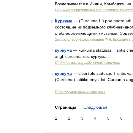
Возделывается в Индии, Камбодже, на
Большая энциклопедия кулинарного искусст
Куркума
— (Curcuma L.) род растений 
8
состоящие из подземного клубневидно
стеблеобъемлющими листьями. Соцвет
Энциклопедический словарь Ф.А. Брокгауза 
куркума
— kurkuma statusas T sritis che
9
angl. curcuma rus. куркума …
Chemijos terminų aiškinamasis žodynas
куркума
— ciberžolė statusas T sritis va
10
(Curcuma). atitikmenys: lot. Curcuma angl
…
Dekoratyvinių augalų vardynas
Страницы
Следующая
→
1
2
3
4
5
6