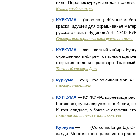
виде. Порошок куркумы делают следу
Кулинарный словарь
КУРКУМА
— (ново лат.). Желтый инби
3
краски, идущей для окрашиванья матер
русского языка. Чудинов А.Н., 1910. 
Словарь иностранных слов русского языка
КУРКУМА
— жен. желтый инбирь. Курку
4
окрашенная инбирем, от всякой щелочи
открытия щелочи в растворе. Толковый
Толковый словарь Даля
куркума
— сущ., кол во синонимов: 4 • 
5
Словарь синонимов
КУРКУМА
— КУРКУМА, корневище расте
6
beraceae), культивируемого в Индии, ю
К. грушевидное, а боковые отростки е
Большая медицинская энциклопедия
Куркума
— (Curcuma longa L.). Синон
7
халди. Многолетнее травянистое рас