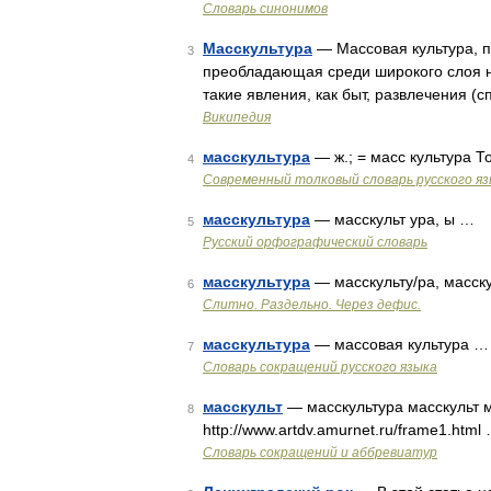
Словарь синонимов
Масскультура
— Массовая культура, п
3
преобладающая среди широкого слоя н
такие явления, как быт, развлечения (
Википедия
масскультура
— ж.; = масс культура 
4
Современный толковый словарь русского я
масскультура
— масскульт ура, ы …
5
Русский орфографический словарь
масскультура
— масскульту/ра, масск
6
Слитно. Раздельно. Через дефис.
масскультура
— массовая культура …
7
Словарь сокращений русского языка
масскульт
— масскультура масскульт м
8
http://www.artdv.amurnet.ru/frame1.html
Словарь сокращений и аббревиатур