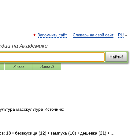
Запомнить сайт
Словарь на свой сайт
RU
едии на Академике
Найти!
Книги
Игры ⚽
ультура масскультура Источник:
 …
: 18 • безвкусица (12) • вампука (10) • дешевка (21) • …