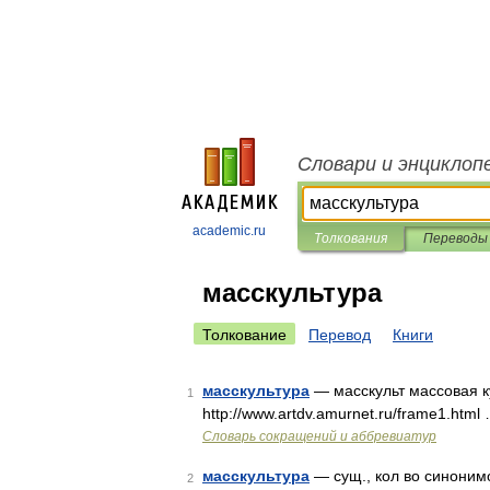
Словари и энциклоп
academic.ru
Толкования
Переводы
масскультура
Толкование
Перевод
Книги
масскультура
— масскульт массовая к
1
http://www.artdv.amurnet.ru/frame1.html
Словарь сокращений и аббревиатур
масскультура
— сущ., кол во синонимов
2