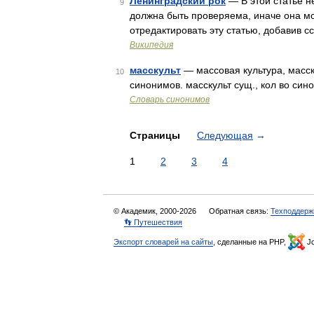
Ленинградский рок
— В этой статье н
9
должна быть проверяема, иначе она м
отредактировать эту статью, добавив с
Википедия
масскульт
— массовая культура, масску
10
синонимов. масскульт сущ., кол во синон
Словарь синонимов
Страницы
Следующая
→
1
2
3
4
© Академик, 2000-2026
Обратная связь:
Техподдерж
👣 Путешествия
Экспорт словарей на сайты
, сделанные на PHP,
Jo