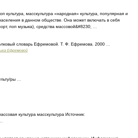
оп культура, масскультура «народная» культура, популярная и
аселения в данном обществе. Она может включать в себя
спорт, поп музыка), средства массовой&#8230; …
Толковый словарь Ефремовой. Т. Ф. Ефремова. 2000 …
зыка Ефремовой
ульту/ры …
ассовая культура масскультура Источник:
 …