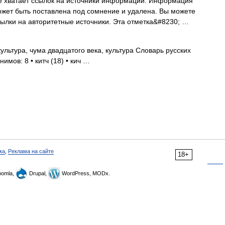
е хватает ссылок на источники информации. Информация
ожет быть поставлена под сомнение и удалена. Вы можете
сылки на авторитетные источники. Эта отметка&#8230; …
льтура, чума двадцатого века, культура Словарь русских
имов: 8 • китч (18) • кич …
ка
,
Реклама на сайте
18+
omla,
Drupal,
WordPress, MODx.