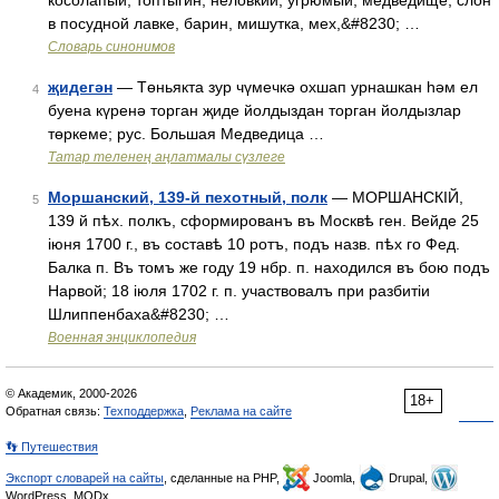
косолапый, топтыгин; неловкий, угрюмый; медведище, слон
в посудной лавке, барин, мишутка, мех,&#8230; …
Словарь синонимов
җидегән
— Төньякта зур чүмечкә охшап урнашкан һәм ел
4
буена күренә торган җиде йолдыздан торган йолдызлар
төркеме; рус. Большая Медведица …
Татар теленең аңлатмалы сүзлеге
Моршанский, 139-й пехотный, полк
— МОРШАНСКІЙ,
5
139 й пѣх. полкъ, сформированъ въ Москвѣ ген. Вейде 25
іюня 1700 г., въ составѣ 10 ротъ, подъ назв. пѣх го Фед.
Балка п. Въ томъ же году 19 нбр. п. находился въ бою подъ
Нарвой; 18 іюля 1702 г. п. участвовалъ при разбитіи
Шлиппенбаха&#8230; …
Военная энциклопедия
© Академик, 2000-2026
18+
Обратная связь:
Техподдержка
,
Реклама на сайте
👣 Путешествия
Экспорт словарей на сайты
, сделанные на PHP,
Joomla,
Drupal,
WordPress, MODx.