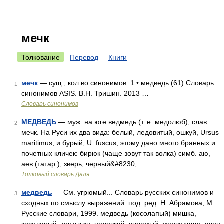
мечк
Толкование
Перевод
Книги
мечк
— сущ., кол во синонимов: 1 • медведь (61) Словарь
1
синонимов ASIS. В.Н. Тришин. 2013 …
Словарь синонимов
МЕДВЕДЬ
— муж. на юге ведмедь (т. е. медолюб), слав.
2
мечк. На Руси их два вида: белый, ледовитый, ошкуй, Ursus
maritimus, и бурый, U. fuscus; этому дано много бранных и
почетных кличек: бирюк (чаще зовут так волка) симб. аю,
аев (татар.), зверь, черный&#8230; …
Толковый словарь Даля
медведь
— См. угрюмый... Словарь русских синонимов и
3
сходных по смыслу выражений. под. ред. Н. Абрамова, М.:
Русские словари, 1999. медведь (косолапый) мишка,