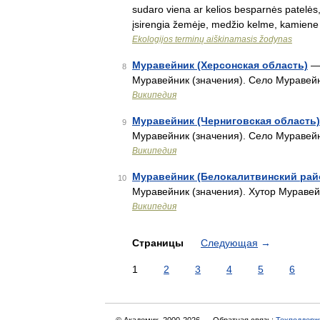
sudaro viena ar kelios besparnės patelės,
įsirengia žemėje, medžio kelme, kamien
Ekologijos terminų aiškinamasis žodynas
Муравейник (Херсонская область)
— 
8
Муравейник (значения). Село Муравей
Википедия
Муравейник (Черниговская область)
9
Муравейник (значения). Село Муравей
Википедия
Муравейник (Белокалитвинский рай
10
Муравейник (значения). Хутор Мураве
Википедия
Страницы
Следующая
→
1
2
3
4
5
6