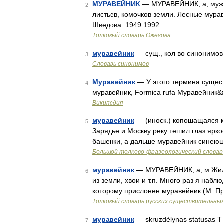
МУРАВЕЙНИК
— МУРАВЕЙНИК, а, муж. 
2
листьев, комочков земли. Лесные мура
Шведова. 1949 1992 …
Толковый словарь Ожегова
муравейник
— сущ., кол во синонимов:
3
Словарь синонимов
Муравейник
— У этого термина сущест
4
муравейник, Formica rufa Муравейник&
Википедия
муравейник
— (иноск.) копошащаяся ма
5
Зарядье и Москву реку тешил глаз ярко
башенки, а дальше муравейник синеющ
Большой толково-фразеологический словар
муравейник
— МУРАВЕЙНИК, а, м Жили
6
из земли, хвои и т.п. Много раз я набл
которому прислонен муравейник (М. П
Толковый словарь русских существительны
муравейник
— skruzdėlynas statusas T sri
7