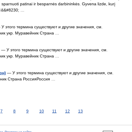
 sparnuoti patinai ir besparnės darbininkės. Gyvena lizde, kurį
e iš&#8230; …
У этого термина существуют и другие значения, см.
ник укр. Муравейник Страна …
— У этого термина существуют и другие значения, см.
ник укр. Муравейник Страна …
он)
— У этого термина существуют и другие значения, см.
йник Страна РоссияРоссия …
7
8
9
10
11
12
13