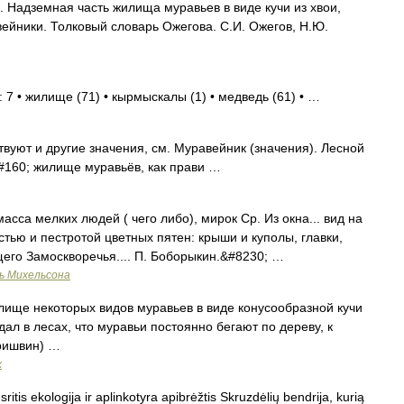
Надземная часть жилища муравьев в виде кучи из хвои,
вейники. Толковый словарь Ожегова. С.И. Ожегов, Н.Ю.
 7 • жилище (71) • кырмыскалы (1) • медведь (61) • …
вуют и другие значения, см. Муравейник (значения). Лесной
#160; жилище муравьёв, как прави …
сса мелких людей ( чего либо), мирок Ср. Из окна... вид на
стью и пестротой цветных пятен: крыши и куполы, главки,
его Замоскворечья.... П. Боборыкин.&#8230; …
ь Михельсона
ще некоторых видов муравьев в виде конусообразной кучи
юдал в лесах, что муравьи постоянно бегают по дереву, к
ришвин) …
х
tis ekologija ir aplinkotyra apibrėžtis Skruzdėlių bendrija, kurią