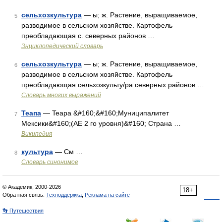
сельхозкультура
— ы; ж. Растение, выращиваемое,
5
разводимое в сельском хозяйстве. Картофель
преобладающая с. северных районов …
Энциклопедический словарь
сельхозкультура
— ы; ж. Растение, выращиваемое,
6
разводимое в сельском хозяйстве. Картофель
преобладающая сельхозкульту/ра северных районов …
Словарь многих выражений
Теапа
— Teapa &#160;&#160;Муниципалитет
7
Мексики&#160;(АЕ 2 го уровня)&#160; Страна …
Википедия
культура
— См …
8
Словарь синонимов
© Академик, 2000-2026
18+
Обратная связь:
Техподдержка
,
Реклама на сайте
👣 Путешествия