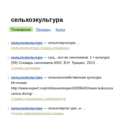
сельхозкультура
Толкование
Перевод
Книги
сельхозкультура
— сельхозкультура …
1
Орфографический словарь-справочник
сельхозкультура
— сущ., кол во синонимов: 1 • культура
2
(59) Словарь синонимов ASIS. В.Н. Тришин. 2013 …
Словарь синонимов
сельхозкультура
— сельскохозяйственная культура
3
Источник:
http://www.expert.ru/printissues/expert/2006/42/news kukuruza
carica dorog/ …
Словарь сокращений и аббревиатур
сельхозкультура
— сельхозкульт ура, ы …
4
Русский орфографический словарь