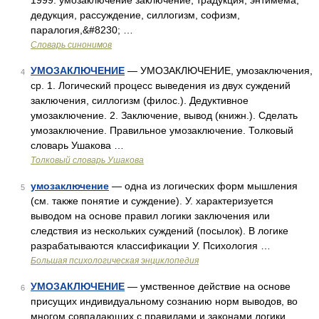
1999. умозаключение заключение, традукция, энтимема,
дедукция, рассуждение, силлогизм, софизм,
паралогия,&#8230; …
Словарь синонимов
УМОЗАКЛЮЧЕНИЕ
— УМОЗАКЛЮЧЕНИЕ, умозаключения,
4
ср. 1. Логический процесс выведения из двух суждений
заключения, силлогизм (филос.). Дедуктивное
умозаключение. 2. Заключение, вывод (книжн.). Сделать
умозаключение. Правильное умозаключение. Толковый
словарь Ушакова …
Толковый словарь Ушакова
умозаключение
— одна из логических форм мышления
5
(см. также понятие и суждение). У. характеризуется
выводом на основе правил логики заключения или
следствия из нескольких суждений (посылок). В логике
разрабатываются классификации У. Психология …
Большая психологическая энциклопедия
УМОЗАКЛЮЧЕНИЕ
— умственное действие на основе
6
присущих индивидуальному сознанию норм выводов, во
многом совпадающих с правилами и законами логики …