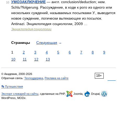
УМОЗАКЛЮЧЕНИЕ
— англ. conclusion/deduction; нем.
10
Schlu?folgerung. Рассуждение, в ходе к рого из одного или
нескольких суждений, называемых посылками У., выводится
новое суждение, логически вытекающее из посылок.
Antinazi. Энциклопедия социологии, 2009 …
Энциклопедия социологии
Страницы
Следующая
→
1
2
3
4
5
6
7
8
9
10
11
12
13
© Академик, 2000-2026
18+
Обратная связь:
Техподдержка
,
Реклама на сайте
👣 Путешествия
Экспорт словарей на сайты
, сделанные на PHP,
Joomla,
Drupal,
WordPress, MODx.