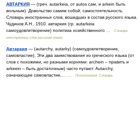
АВТАРКИЯ
— (греч. autarkeia, от autos сам, и arkein быть
вольным). Довольство самим собой; самостоятельность.
Словарь иностранных слов, вошедших в состав русского языка.
Чудинов А.Н., 1910. автаркия (гр. autarkeia
самоудовлетворение) политика хозяйственного …
Словарь
иностранных слов русского языка
Автаркия
— (autarchy, autarky) (самоудовлетворение,
самовластие), Эти два заимствования из греческого языка (от
слов с похожими, но разными корнями: archein – править и
arkeein – быть достаточным) часто путают. Autarchy,
означающее самовластие,… …
Политология. Словарь.