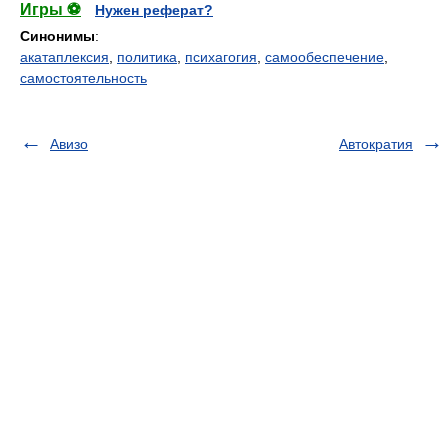
Игры ⚽
Нужен реферат?
Синонимы
:
акатаплексия
,
политика
,
психагогия
,
самообеспечение
,
самостоятельность
Авизо
Автократия