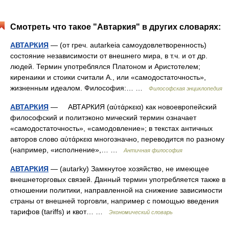
Смотреть что такое "Автаркия" в других словарях:
АВТАРКИЯ
— (от греч. autarkeia самоудовлетворенность)
состояние независимости от внешнего мира, в т.ч. и от др.
людей. Термин употреблялся Платоном и Аристотелем;
киренаики и стоики считали А., или «самодостаточность»,
жизненным идеалом. Философия:… …
Философская энциклопедия
АВТАРКИЯ
— АВТАРКИЯ (αὐτάρκεια) как новоевропейский
философский и политэконо мический термин означает
«самодостаточность», «самодовление»; в текстах античных
авторов слово αὐτάρκεια многозначно, переводится по разному
(например, «исполнение»,… …
Античная философия
АВТАРКИЯ
— (autarky) Замкнутое хозяйство, не имеющее
внешнеторговых связей. Данный термин употребляется также в
отношении политики, направленной на снижение зависимости
страны от внешней торговли, например с помощью введения
тарифов (tariffs) и квот… …
Экономический словарь