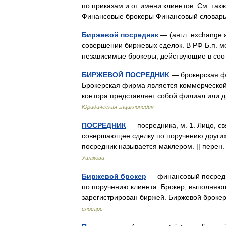
по приказам и от имени клиентов. См. так
Финансовые брокеры Финансовый слова
Биржевой посредник
— (англ. exchange 
совершении биржевых сделок. В РФ Б.п. м
независимые брокеры, действующие в со
БИРЖЕВОЙ ПОСРЕДНИК
— брокерская фи
Брокерская фирма является коммерческой 
контора представляет собой филиал или
Юридическая энциклопедия
ПОСРЕДНИК
— посредника, м. 1. Лицо, с
совершающее сделку по поручению других,
посредник называется маклером. || пере
Ушакова
Биржевой брокер
— финансовый посредни
по поручению клиента. Брокер, выполняю
зарегистрирован биржей. Биржевой броке
словарь