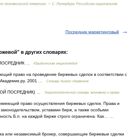
но
-
экономической
тематике
. —
С
.-
Петербург:
Российская
национальная
Посредник маркетинговый
ржевой" в других словарях:
ПОСРЕДНИК …
Юридическая энциклопедия
ющий право на проведение биржевых сделок в соответствии с
. Академик.ру. 2001 …
Словарь бизнес-терминов
ВОЙ ПОСРЕДНИК) …
Энциклопедический словарь экономики и права
имеющий право осуществления биржевых сделок. Права и
законодательством, уставами бирж, а также особыми
ность Б.п. на каждой бирже строго ограничена. Как… …
а или независимый брокер, совершающие биржевые сделки