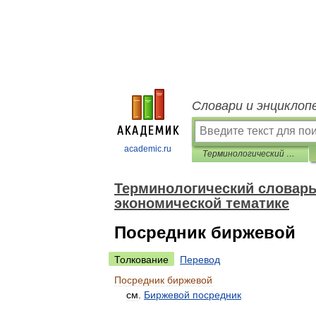
Словари и энциклоп
academic.ru
Терминологический словарь библиотекаря по социально-экономической тематике
Терминологический словарь
экономической тематике
Посредник биржевой
Толкование
Перевод
Посредник
биржевой
см
.
Биржевой
посредник