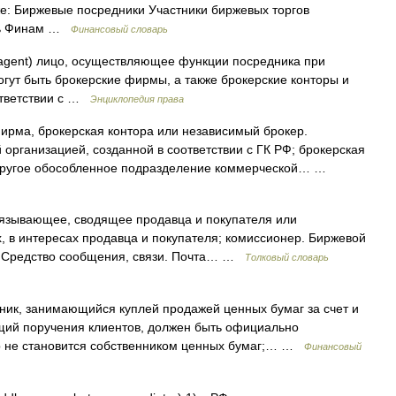
же: Биржевые посредники Участники биржевых торгов
рь Финам …
Финансовый словарь
agent) лицо, осуществляющее функции посредника при
огут быть брокерские фирмы, а также брокерские конторы и
ответствии с …
Энциклопедия права
рма, брокерская контора или независимый брокер.
организацией, созданной в соответствии с ГК РФ; брокерская
 другое обособленное подразделение коммерческой… …
вязывающее, сводящее продавца и покупателя или
 в интересах продавца и покупателя; комиссионер. Биржевой
н. Средство сообщения, связи. Почта… …
Толковый словарь
к, занимающийся куплей продажей ценных бумаг за счет и
щий поручения клиентов, должен быть официально
р не становится собственником ценных бумаг;… …
Финансовый