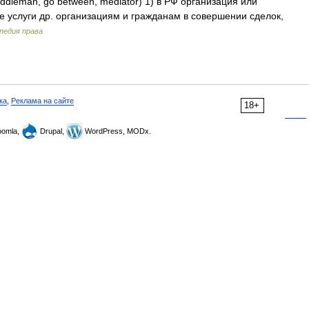
middleman, go between, mediator) 1) в РФ организация или
 услуги др. организациям и гражданам в совершении сделок,
педия права
ка
,
Реклама на сайте
18+
omla,
Drupal,
WordPress, MODx.