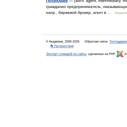
Посредник
— (англ. agent, intermediary, 
гражданин предприниматель, оказывающие
напр., биржевой брокер, агент в …
Энцикло
© Академик, 2000-2026
Обратная связь:
Техподдерж
👣 Путешествия
Экспорт словарей на сайты
, сделанные на PHP,
Jo