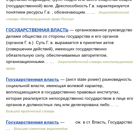
(государственной) воле. Дееспособность Г.в. характеризуется
понятием ресурсы Г.в. , обозначающим… …
Энциклопедический
словарь «Конституционное право России»
ГОСУДАРСТВЕННАЯ ВЛАСТЬ
— организованное руководство
делами общества со стороны государства и его органов
(органов Г. в.). Суть Г. в. выражается в принятии актов
(совершении действий), имеющих государственно
обязательную силу, обеспечиваемых авторитетом,
организационными… …
Энциклопедический словарь конституционного
права
Государственная власть
— (англ state power) разновидность
социальной власти, имеющая волевой характер,
воплощающаяся в государственно правовых институтах,
которая реализуется непосредственно государством в лице его
органов и должностных лиц или делегирована либо… …
Большой юридический словарь
Государственная власть
— см. в ст. Власть, Государство
…
Большая советская энциклопедия