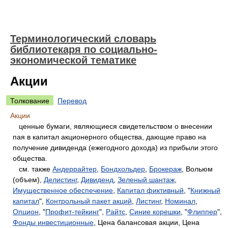
Терминологический словарь
библиотекаря по социально-
экономической тематике
Акции
Толкование
Перевод
Акции
ценные бумаги, являющиеся свидетельством о внесении
пая в капитал акционерного общества, дающие право на
получение дивиденда (ежегодного дохода) из прибыли этого
общества.
см. также
Андеррайтер
,
Бондхольдер
,
Брокераж
, Вольюм
(объем),
Делистинг
,
Дивиденд
,
Зеленый шантаж
,
Имущественное обеспечение
,
Капитал фиктивный
, "
Книжный
капитал
",
Контрольный пакет акций
,
Листинг
,
Номинал
,
Опцион
, "
Профит-тейкинг
",
Райтс
,
Синие корешки
, "
Флиппер
",
Фонды инвестиционные
, Цена балансовая акции, Цена