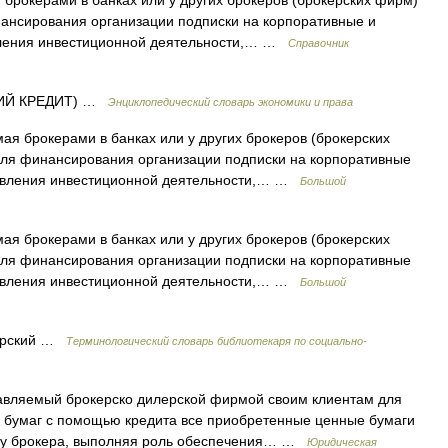
брокерами в банках или у других брокеров (брокерских фирм)
нансирования организации подписки на корпоративные и
вления инвестиционной деятельности,… …
Справочник
КИЙ КРЕДИТ) …
Энциклопедический словарь экономики и права
ая брокерами в банках или у других брокеров (брокерских
 для финансирования организации подписки на корпоративные
твления инвестиционной деятельности,… …
Большой
ая брокерами в банках или у других брокеров (брокерских
 для финансирования организации подписки на корпоративные
твления инвестиционной деятельности,… …
Большой
ерский …
Терминологический словарь библиотекаря по социально-
авляемый брокерско дилерской фирмой своим клиентам для
х бумаг с помощью кредита все приобретенные ценные бумаги
я у брокера, выполняя роль обеспечения… …
Юридическая