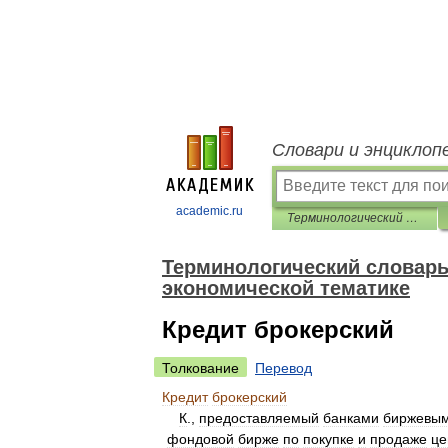
Словари и энциклоп
academic.ru
Терминологический словарь библиотекаря по социально-экономической тематике
Терминологический словарь
экономической тематике
Кредит брокерский
Толкование
Перевод
Кредит
брокерский
К
.,
предоставляемый
банками
биржевы
фондовой
бирже
по
покупке
и
продаже
це