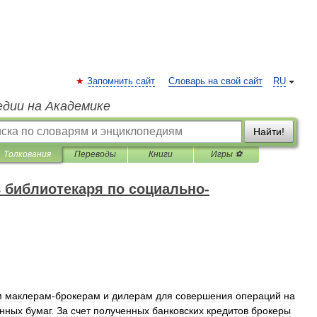
Запомнить сайт
Словарь на свой сайт
RU
едии на Академике
Найти!
Толкования
Переводы
Книги
Игры ⚽
 библиотекаря по социально-
м
маклерам
-
брокерам
и
дилерам
для
совершения
операций
на
нных
бумаг
.
За
счет
полученных
банковских
кредитов
брокеры