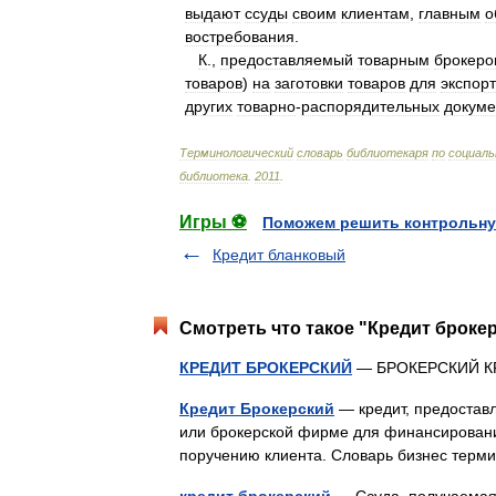
выдают
ссуды
своим
клиентам
,
главным
о
востребования
.
К
.,
предоставляемый
товарным
брокеро
товаров
)
на
заготовки
товаров
для
экспор
других
товарно
-
распорядительных
докуме
Терминологический
словарь
библиотекаря
по
социаль
библиотека
.
2011
.
Игры ⚽
Поможем решить контрольну
Кредит бланковый
Смотреть что такое "Кредит брокер
КРЕДИТ БРОКЕРСКИЙ
— БРОКЕРСКИЙ 
Кредит Брокерский
— кредит, предостав
или брокерской фирме для финансировани
поручению клиента. Словарь бизнес терм