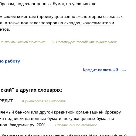
бразом
,
под
залог
ценных
бумаг
,
на
условиях
до
м
своим
клиентам
(
преимущественно
экспортерам
сырьевых
та
,
а
также
под
залог
товаров
на
складах
,
коносаментов
и
нтов
.
но
-
экономической
тематике
. —
С
.-
Петербург:
Российская
национальная
ю работу
Кредит валютный
ский" в других словарях:
КРЕДИТ …
Юридическая энциклопедия
ляемый банком или другой кредитной организацией брокеру
я подписки на ценные бумаги, покупки ценных бумаг по
инов. Академик.ру. 2001 …
Словарь бизнес-терминов