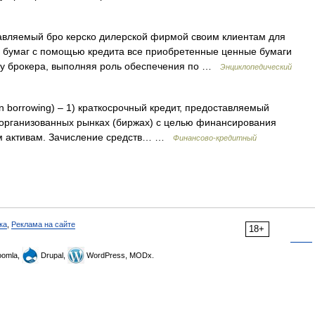
авляемый бро керско дилерской фирмой своим клиентам для
х бумаг с помощью кредита все приобретенные ценные бумаги
 у брокера, выполняя роль обеспечения по …
Энциклопедический
an borrowing) – 1) краткосрочный кредит, предоставляемый
организованных рынках (биржах) с целью финансирования
ым активам. Зачисление средств… …
Финансово-кредитный
ка
,
Реклама на сайте
18+
omla,
Drupal,
WordPress, MODx.