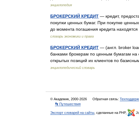
энциклопедия
БРОКЕРСКИЙ КРЕДИТ
— кредит, предост
покупки ценных бумаг. При покупке ценны
до момента погашения кредита находятся
словарь экономики и права
БРОКЕРСКИЙ КРЕДИТ
— (англ. brоker lo
банками брокерам по ценным бумагам на 
открытых позиций их клиентов по базисн
энциклопедический словарь
© Академик, 2000-2026
Обратная связь:
Техподдерж
👣 Путешествия
Экспорт словарей на сайты
, сделанные на PHP,
Jo